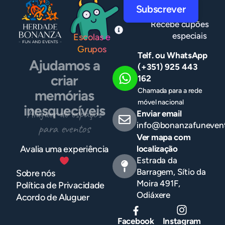
Subscrever
Recebe cupões
especiais
Escolas e
Grupos
Telf. ou WhatsApp
Ajudamos a
(+351) 925 443
criar
162
Chamada para a rede
memórias
móvel nacional
inesquecíveis
Aluguer de espaços
Enviar email
info@bonanzafuneven
para eventos
Ver mapa com
localização
Avalia uma experiência
Estrada da
Barragem, Sítio da
Sobre nós
Moira 491F,
Política de Privacidade
Odiáxere
Acordo de Aluguer
Facebook
Instagram