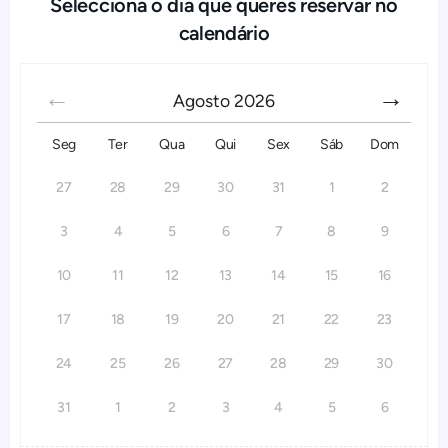
Selecciona o dia que queres reservar no
calendário
Agosto
2026
Seg
Ter
Qua
Qui
Sex
Sáb
Dom
27
28
29
30
31
1
2
3
4
5
6
7
8
9
10
11
12
13
14
15
16
17
18
19
20
21
22
23
24
25
26
27
28
29
30
31
1
2
3
4
5
6